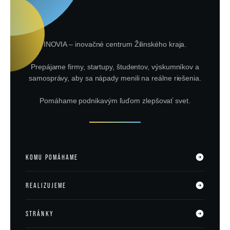
INOVIA – inovačné centrum Žilinského kraja.
Prepájame firmy, startupy, študentov, výskumníkov a
samosprávy, aby sa nápady menili na reálne riešenia.
Pomáhame podnikavým ľuďom zlepšovať svet.
KOMU POMÁHAME
REALIZUJEME
som
Firma
som
Startup
CEE Startup Voucher
STRÁNKY
chcem
Podnikať