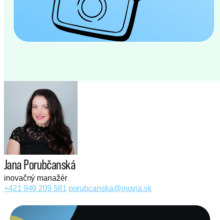
Jana Porubčanská
inovačný manažér
+421 949 209 581
porubcanska@inovia.sk