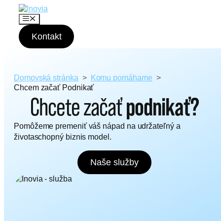
P
r
M
e
e
n
Kontakt
s
u
k
o
č
i
Domovská stránka
Komu pomáhame
ť
Chcem začať Podnikať
n
Chcete začať
podnikať?
a
o
Pomôžeme premeniť váš nápad na udržateľný a
b
s
životaschopný biznis model.
a
h
Naše služby