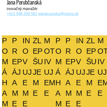
Jana Porubčanská
inovačný manažér
+421 949 209 581
porubcanska@inovia.sk
P
P
IN
ZL
M
P
P
IN
ZL
M
O
R
O
EP
OT
O
R
O
EP
O
M
EP
V
ŠU
IV
M
EP
V
ŠU
IV
Á
ÁJ
UJ
JE
UJ
Á
ÁJ
UJ
JE
UJ
H
A
E
M
EM
H
A
E
M
E
A
M
M
E
E
A
M
M
E
E
M
E
E
M
E
E