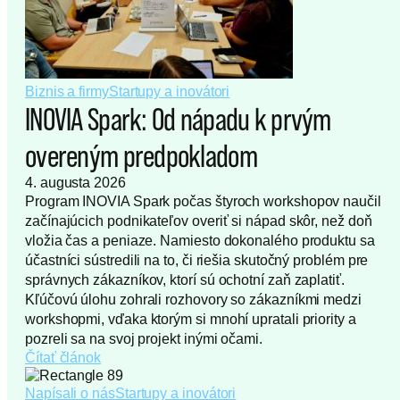
Biznis a firmy
Startupy a inovátori
INOVIA Spark: Od nápadu k prvým
overeným predpokladom
4. augusta 2026
Program INOVIA Spark počas štyroch workshopov naučil
začínajúcich podnikateľov overiť si nápad skôr, než doň
vložia čas a peniaze. Namiesto dokonalého produktu sa
účastníci sústredili na to, či riešia skutočný problém pre
správnych zákazníkov, ktorí sú ochotní zaň zaplatiť.
Kľúčovú úlohu zohrali rozhovory so zákazníkmi medzi
workshopmi, vďaka ktorým si mnohí upratali priority a
pozreli sa na svoj projekt inými očami.
Čítať článok
Napísali o nás
Startupy a inovátori