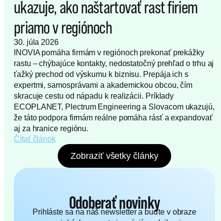
ukazuje, ako naštartovať rast firiem
priamo v regiónoch
30. júla 2026
INOVIA pomáha firmám v regiónoch prekonať prekážky
rastu – chýbajúce kontakty, nedostatočný prehľad o trhu aj
ťažký prechod od výskumu k biznisu. Prepája ich s
expertmi, samosprávami a akademickou obcou, čím
skracuje cestu od nápadu k realizácii. Príklady
ECOPLANET, Plectrum Engineering a Slovacom ukazujú,
že táto podpora firmám reálne pomáha rásť a expandovať
aj za hranice regiónu.
Čítať článok
Zobraziť všetky články
Odoberať novinky
Prihláste sa na náš newsletter a buďte v obraze