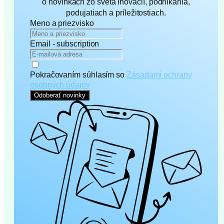
o novinkách zo sveta inovácií, podnikania,
podujatiach a príležitostiach.
Meno a priezvisko
Email - subscription
Pokračovaním súhlasím so
Zásadami ochrany
osobných údajov
Odoberať novinky