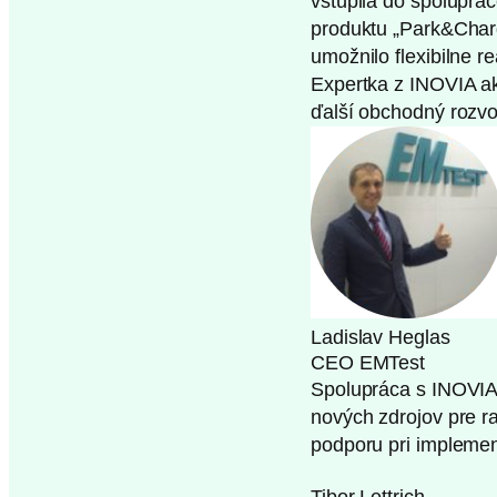
vstúpila do spoluprá
produktu „Park&Charg
umožnilo flexibilne 
Expertka z INOVIA ak
ďalší obchodný rozvo
Ladislav Heglas
CEO EMTest
Spolupráca s INOVIA
nových zdrojov pre ras
podporu pri implemen