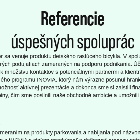
Referencie
úspešných spoluprác
 sa venuje produktu detského rastúceho bicykla. V spo
cerých podujatiach zameraných na podporu podnikania. Úč
 k množstvu kontaktov s potenciálnymi partnermi a klient
čného programu INOVIA, ktorý nám výrazne posunul hran
žnosť aktívnej prezentácie a dokonca sme si zaistili fin
upiny, čím sme posilnili naše obchodné ambície a umožnili 
r
meraním na produkty parkovania a nabíjania pod názvo