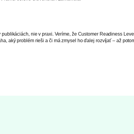
v publikáciách, nie v praxi. Veríme, že Customer Readiness Le
a, aký problém rieši a či má zmysel ho ďalej rozvíjať – až poto