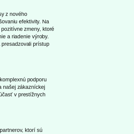
sy z nového
šovaniu efektivity. Na
pozitívne zmeny, ktoré
ie a riadenie výroby.
presadzovali prístup
o komplexnú podporu
a našej zákazníckej
účasť v prestížnych
artnerov, ktorí sú