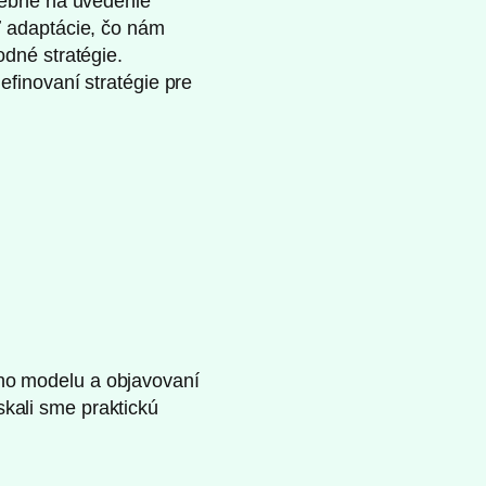
rebné na uvedenie
ť adaptácie, čo nám
dné stratégie.
finovaní stratégie pre
ho modelu a objavovaní
ískali sme praktickú