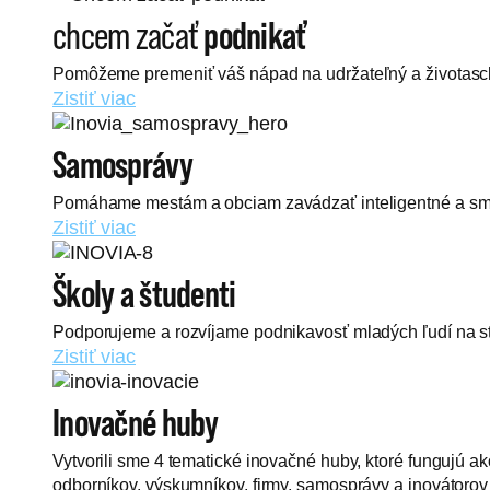
chcem začať
podnikať
Pomôžeme premeniť váš nápad na udržateľný a životasc
Zistiť viac
Samosprávy
Pomáhame mestám a obciam zavádzať inteligentné a smart r
Zistiť viac
Školy a študenti
Podporujeme a rozvíjame podnikavosť mladých ľudí na st
Zistiť viac
Inovačné huby
Vytvorili sme 4 tematické inovačné huby, ktoré fungujú 
odborníkov, výskumníkov, firmy, samosprávy a inovátorov 