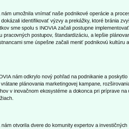
 nám umožnila vnímať naše podnikové operácie a proce
dokázali identifikovať výzvy a prekážky, ktoré bránia zvy
tkov sme spolu s INOVIA začali postupne implementovať 
u pracovných postupov, štandardizáciu, a lepšie plánovan
tnancami sme úspešne začali meniť podnikovú kultúru a 
OVIA nám odkrylo nový pohľad na podnikanie a poskytl
, vrátane plánovania marketingovej kampane, rozširovani
hov v inovačnom ekosystéme a dokonca pri príprave na 
žiach.
nám otvorila dvere do komunity expertov a investičných p