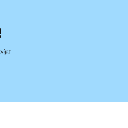
e
víjať