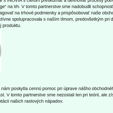
ce s INOVIA s cieľom preskúmať a definovať procesy pot
e“ na trh. V tomto partnerstve sme nadobudli schopnos
reagovať na trhové podmienky a prispôsobovať naše obcho
tívne spolupracovala s naším tímom, predovšetkým pri de
j produktu.
 nám poskytla cennú pomoc pri úprave nášho obchodné
t. V tomto partnerstve sme nezostali len pri teórii, ale z
tácii našich rastových nápadov.