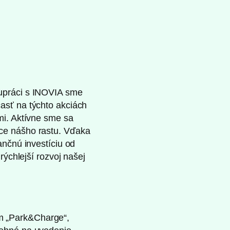
lupráci s INOVIA sme
asť na týchto akciách
mi. Aktívne sme sa
ice nášho rastu. Vďaka
ančnú investíciu od
rýchlejší rozvoj našej
m „Park&Charge“,