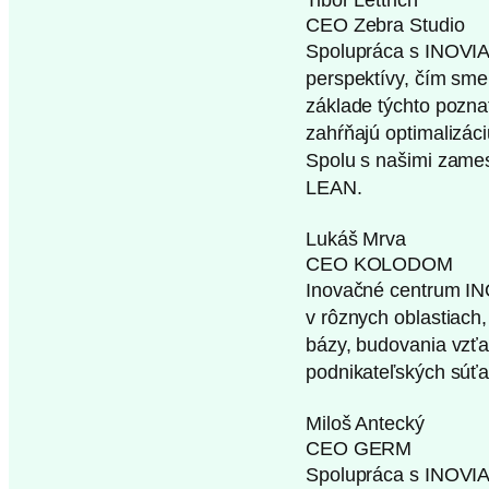
Tibor Lettrich
CEO Zebra Studio
Spolupráca s INOVIA
perspektívy, čím sme 
základe týchto pozna
zahŕňajú optimalizáci
Spolu s našimi zames
LEAN.
Lukáš Mrva
CEO KOLODOM
Inovačné centrum IN
v rôznych oblastiach
bázy, budovania vzťa
podnikateľských súťa
Miloš Antecký
CEO GERM
Spolupráca s INOVIA 