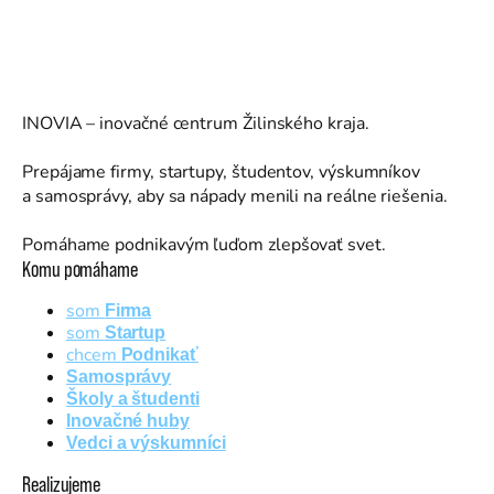
INOVIA – inovačné centrum Žilinského kraja.
Prepájame firmy, startupy, študentov, výskumníkov
a samosprávy, aby sa nápady menili na reálne riešenia.
Pomáhame podnikavým ľuďom zlepšovať svet.
Komu pomáhame
som
Firma
som
Startup
chcem
Podnikať
Samosprávy
Školy a študenti
Inovačné huby
Vedci a výskumníci
Realizujeme