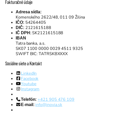
Fakturačné údaje
Adresa sídla:
Komenského 2622/48, 011 09 Žilina
54264405
IČO:
2121615188
DIČ:
SK2121615188
IČ DPH:
IBAN
Tatra banka, a.s.
SK07 1100 0000 0029 4511 9325
SWIFT BIC: TATRSKBXXXX
Sociálne siete a Kontakt
LinkedIn
Facebook
Youtube
Instagram
+421 905 476 109
Telefón:
info@inovia.sk
E-mail: