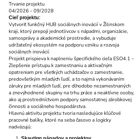
Trvanie projektu
04/2026 – 09/2028
Cieľ projektu:
Vytvoriť funkčný HUB sociálnych inovácií v Žilinskom
kraji, ktorý prepojí jednotlivcov s nápadmi, organizácie,
samosprávy a akademické prostredie, a vybuduje
udržateľný ekosystém na podporu vzniku a rozvoja
sociálnych inovácií.
Projekt prispieva k naplneniu špecifického cieľa ESO4.1 –
Zlepšenie prístupu k zamestnaniu a aktivačným
opatreniam pre všetkých uchádzačov o zamestnanie,
predovšetkým mladých ľudí, a to najmä vykonávaním
záruky pre mladých ľudí, pre dlhodobo nezamestnaných
a znevýhodnené skupiny na trhu práce a neaktívne osoby,
ako aj prostredníctvom podpory samostatnej zárobkovej
činnosti a sociálneho hospodárstva.
Hlavnú aktivitu projektu tvoria nasledujúce kľúčové
pracovné balíky, ktoré na seba časovo a logicky
nadväzujú:
Skauting nápadov a projektov