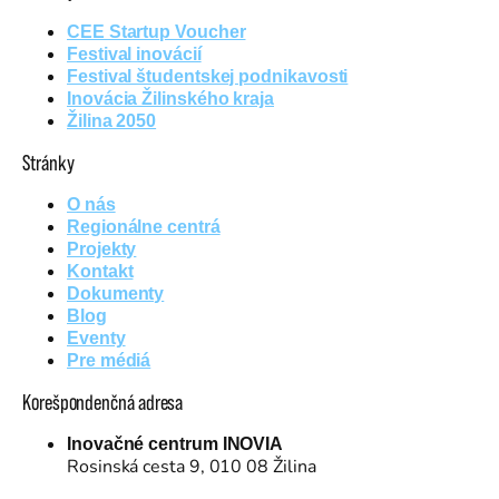
CEE Startup Voucher
Festival inovácií
Festival študentskej podnikavosti
Inovácia Žilinského kraja
Žilina 2050
Stránky
O nás
Regionálne centrá
Projekty
Kontakt
Dokumenty
Blog
Eventy
Pre médiá
Korešpondenčná adresa
Inovačné centrum INOVIA
Rosinská cesta 9, 010 08 Žilina