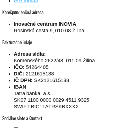
Pre médiá
Korešpondenčná adresa
Inovačné centrum INOVIA
Rosinská cesta 9, 010 08 Žilina
Fakturačné údaje
Adresa sídla:
Komenského 2622/48, 011 09 Žilina
IČO:
54264405
DIČ:
2121615188
IČ DPH:
SK2121615188
IBAN
Tatra banka, a.s.
SK07 1100 0000 0029 4511 9325
SWIFT BIC: TATRSKBXXXX
Sociálne siete a Kontakt