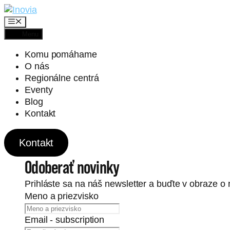
P
r
M
e
e
Menu
n
s
u
Komu pomáhame
k
O nás
o
Regionálne centrá
č
Eventy
i
Blog
ť
Kontakt
n
a
o
Kontakt
b
Odoberať novinky
s
a
Prihláste sa na náš newsletter a buďte v obraze o n
h
Meno a priezvisko
Email - subscription