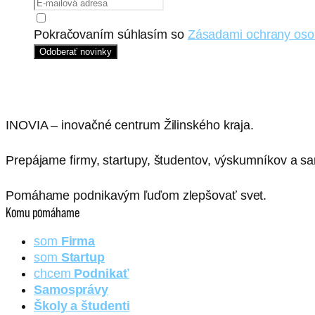
Pokračovaním súhlasím so
Zásadami ochrany oso
Odoberať novinky
INOVIA – inovačné centrum Žilinského kraja.
Prepájame firmy, startupy, študentov, výskumníkov a sa
Pomáhame podnikavým ľuďom zlepšovať svet.
Komu pomáhame
som
Firma
som
Startup
chcem
Podnikať
Samosprávy
Školy a študenti