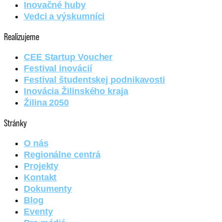
Inovačné huby
Vedci a výskumníci
Realizujeme
CEE Startup Voucher
Festival inovácií
Festival študentskej podnikavosti
Inovácia Žilinského kraja
Žilina 2050
Stránky
O nás
Regionálne centrá
Projekty
Kontakt
Dokumenty
Blog
Eventy