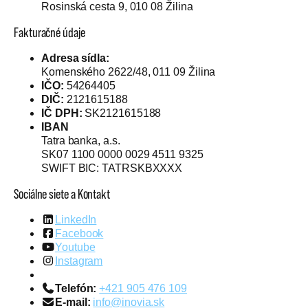
Rosinská cesta 9, 010 08 Žilina
Fakturačné údaje
Adresa sídla:
Komenského 2622/48, 011 09 Žilina
IČO:
54264405
DIČ:
2121615188
IČ DPH:
SK2121615188
IBAN
Tatra banka, a.s.
SK07 1100 0000 0029 4511 9325
SWIFT BIC: TATRSKBXXXX
Sociálne siete a Kontakt
LinkedIn
Facebook
Youtube
Instagram
Telefón:
+421 905 476 109
E-mail:
info@inovia.sk