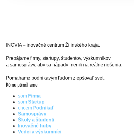
INOVIA – inovačné centrum Žilinského kraja.
Prepájame firmy, startupy, študentov, výskumníkov
a samosprávy, aby sa nápady menili na reálne riešenia.
Pomáhame podnikavým ľuďom zlepšovať svet.
Komu pomáhame
som
Firma
som
Startup
chcem
Podnikať
Samosprávy
Školy a študenti
Inovačné huby
Vedci a výskumníci