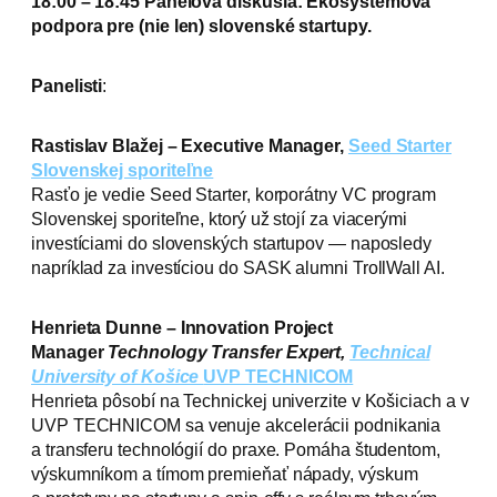
18:00 – 18:45 Panelová diskusia: Ekosystemová
podpora pre (nie len) slovenské startupy.
Panelisti
:
Rastislav Blažej – Executive Manager,
Seed Starter
Slovenskej sporiteľne
Rasťo je vedie Seed Starter, korporátny VC program
Slovenskej sporiteľne, ktorý už stojí za viacerými
investíciami do slovenských startupov — naposledy
napríklad za investíciou do SASK alumni TrollWall AI.
Henrieta Dunne – Innovation Project
Manager
Technology Transfer Expert,
Technical
University of Košice
UVP TECHNICOM
Henrieta pôsobí na Technickej univerzite v Košiciach a v
UVP TECHNICOM sa venuje akcelerácii podnikania
a transferu technológií do praxe. Pomáha študentom,
výskumníkom a tímom premieňať nápady, výskum