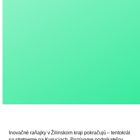
Inovačné raňajky v Žilinskom kraji pokračujú – tentokrát
sa stretneme na Kysuciach. Pozývame podnikateľov,