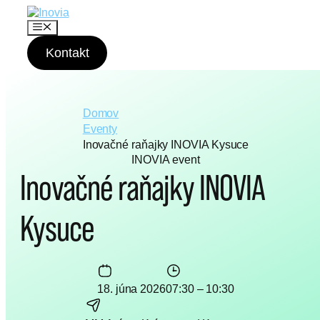
P
r
M
e
e
n
Kontakt
s
u
k
o
č
i
Domov
ť
Eventy
n
Inovačné raňajky INOVIA Kysuce
a
INOVIA event
o
Inovačné raňajky INOVIA
b
s
a
Kysuce
h
18. júna 2026
07:30 – 10:30