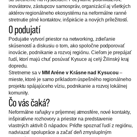
inovátorov, zástupcov samospráv, organizácií aj všetkých
aktérov regionálneho ekosystému na neformálne ranné
stretnutie plné kontaktov, inšpirácie a nových príležitostí.
O podujatí
Podujatie vytvorí priestor na networking, zdieľanie
skúseností a diskusiu o tom, ako spoločne podporovať
inovácie, podnikanie a rozvoj regiónu. Cieľom je prepájať
ľudí, ktorí majú chuť posúvať Kysuce aj celý Žilinský kraj
dopredu.
Stretneme sa v
MM Aréne v Krásne nad Kysucou
–
mieste, ktoré je samo príkladom úspešného regionálneho
projektu spájajúceho víziu, podnikanie a rozvoj lokálnej
komunity.
Čo vás čaká?
Neformálne raňajky v príjemnej atmosfére, nové kontakty,
inšpiratívne rozhovory a priestor na predstavenie
vlastných aktivít či nápadov. Príďte spoznať ľudí z regiónu,
nadviazať spolupráce a začať deň zmysluplným