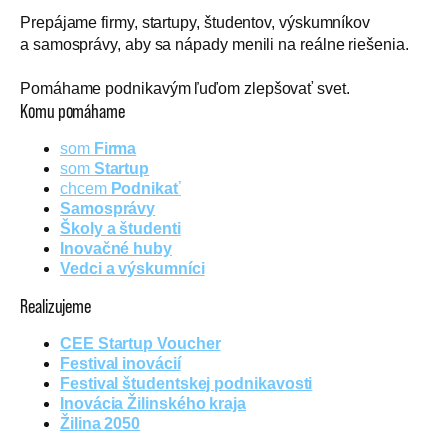
Prepájame firmy, startupy, študentov, výskumníkov
a samosprávy, aby sa nápady menili na reálne riešenia.
Pomáhame podnikavým ľuďom zlepšovať svet.
Komu pomáhame
som
Firma
som
Startup
chcem
Podnikať
Samosprávy
Školy a študenti
Inovačné huby
Vedci a výskumníci
Realizujeme
CEE Startup Voucher
Festival inovácií
Festival študentskej podnikavosti
Inovácia Žilinského kraja
Žilina 2050