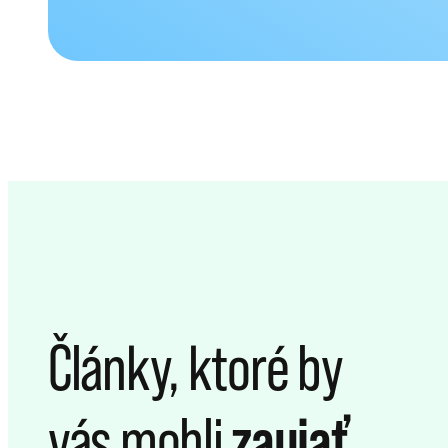
Články, ktoré by
zaujať
vás mohli