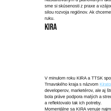
sme si skúsenosti z praxe a vzájo
silou rozvoja regiónov. Ak chcem
ruku.
KIRA
V minulom roku KIRA a TTSK spoji
Trnavského kraja s názvom
Kirat
developerov, marketérov, ale aj 
bola práve podpora malých a stre
a reflektovalo tak ich potreby.
Momentálne sa KIRA venuje najmä