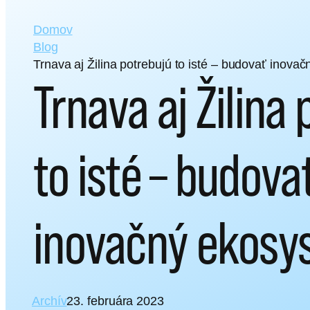
Domov
Blog
Trnava aj Žilina potrebujú to isté – budovať inova
Trnava aj Žilina
to isté – budova
inovačný ekosy
Archív
23. februára 2023