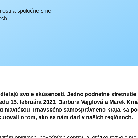
enosti a spoločne sme
och.
dieľajú svoje skúsenosti. Jedno podnetné stretnutie 
edu 15. februára 2023. Barbora Vajglová a Marek Krná
d hlavičkou Trnavského samosprávneho kraja, sa pode
utovali o tom, ako sa nám darí v našich regiónoch.
tám obidvoch inovačných centier, aj otázke rozvoja malý