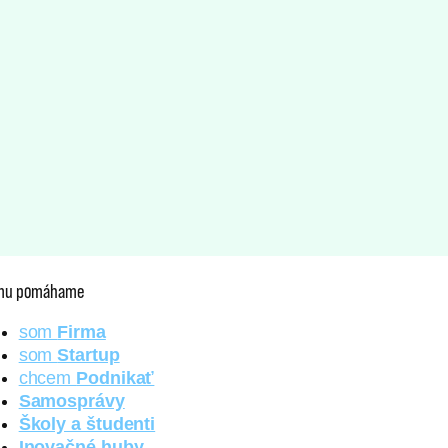
mu pomáhame
som
Firma
som
Startup
chcem
Podnikať
Samosprávy
Školy a študenti
Inovačné huby