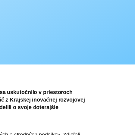
sa uskutočnilo v priestoroch
č z Krajskej inovačnej rozvojovej
lili o svoje doterajšie
ch a stredných podnikov. Zdieľali