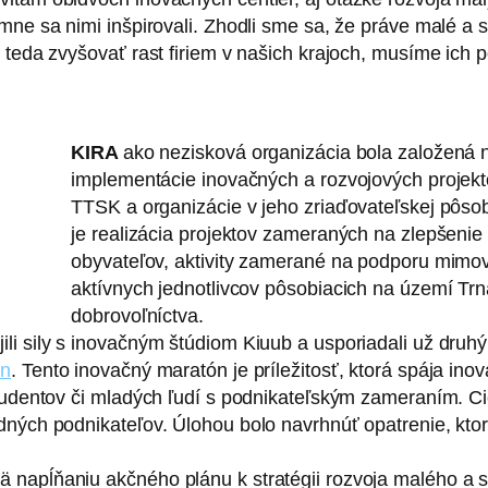
mne sa nimi inšpirovali. Zhodli sme sa, že práve malé a 
e teda zvyšovať rast firiem v našich krajoch, musíme ic
KIRA
ako nezisková organizácia bola založená 
implementácie inovačných a rozvojových projek
TTSK a organizácie v jeho zriaďovateľskej pôsob
je realizácia projektov zameraných na zlepšenie 
obyvateľov, aktivity zamerané na podporu mimov
aktívnych jednotlivcov pôsobiacich na území Trna
dobrovoľníctva.
li sily s inovačným štúdiom Kiuub a usporiadali už druh
on
. Tento inovačný maratón je príležitosť, ktorá spája ino
študentov či mladých ľudí s podnikateľským zameraním. 
dných podnikateľov. Úlohou bolo navrhnúť opatrenie, kto
 napĺňaniu akčného plánu k stratégii rozvoja malého a 