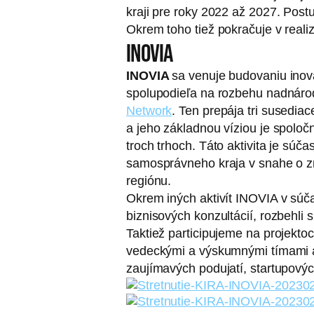
kraji pre roky 2022 až 2027. Post
Okrem toho tiež pokračuje v realizá
INOVIA
INOVIA
sa venuje budovaniu inov
spolupodieľa na rozbehu nadnár
Network
. Ten prepája tri susedia
a jeho základnou víziou je spolo
troch trhoch. Táto aktivita je súč
samosprávneho kraja v snahe o z
regiónu.
Okrem iných aktivít INOVIA v súča
biznisových konzultácií, rozbehli
Taktiež participujeme na projekt
vedeckými a výskumnými tímami a 
zaujímavých podujatí, startupový