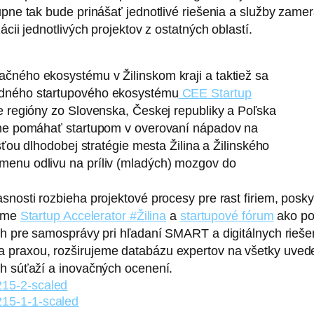
upne tak bude prinášať jednotlivé riešenia a služby zame
cii jednotlivých projektov z ostatných oblastí.
ačného ekosystému v Žilinskom kraji a taktiež sa
odného startupového ekosystému
CEE Startup
ce regióny zo Slovenska, Českej republiky a Poľska
čne pomáhať startupom v overovaní nápadov na
asťou dlhodobej stratégie mesta Žilina a Žilinského
menu odlivu na príliv (mladých) mozgov do
snosti rozbieha projektové procesy pre rast firiem, pos
 sme
Startup Accelerator #Žilina
a
startupové fórum
ako po
och pre samosprávy pri hľadaní SMART a digitálnych rieš
praxou, rozširujeme databázu expertov na všetky uveden
ch súťaží a inovačných ocenení.