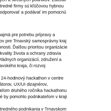
stredné firmy sú kľúčovou hybnou
h podporovať a podávať im pomocnú
najmä pre potrebu prípravy a
tov pre Trnavský samosprávny kraj
nosti. Ďalšou prioritou organizácie
kvality života a ochrany zdravia
ládnych organizácií, združení a
vského kraja, či rozvoj
ý 24-hodinový hackathon v centre
vátorov, UX/UI dizajnérov,
Cieľom druhého ročníka hackathonu
ré by pomohlo podnikateľom v kraji
stredného podnikania v Trnavskom