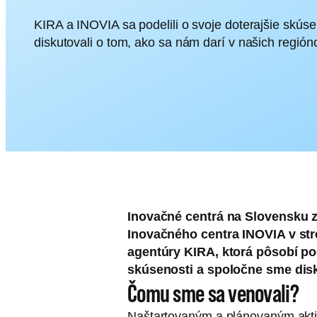
KIRA a INOVIA sa podelili o svoje doterajšie skús
diskutovali o tom, ako sa nám darí v našich región
Inovačné centrá na Slovensku z
Inovačného centra INOVIA v str
agentúry KIRA, ktorá pôsobí po
skúsenosti a spoločne sme disk
Čomu sme sa venovali?
Naštartovaným a plánovaným aktivi