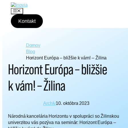
P
r
M
e
e
n
Kontakt
s
u
k
o
č
i
Domov
ť
Blog
n
Horizont Európa – bližšie k vám! – Žilina
a
Horizont Európa – bližšie
o
b
s
k vám! – Žilina
a
h
Archív
10. októbra 2023
Národná kancelária Horizontu v spolupráci so Žilinskou
univerzitou vás pozýva na seminár: Horizont Európa –