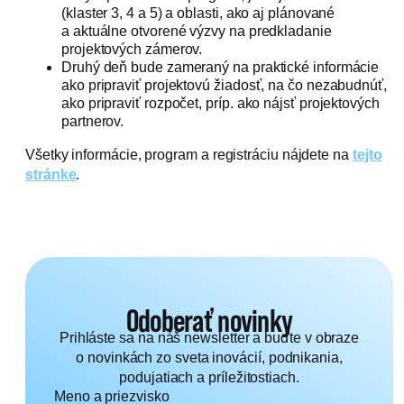
(klaster 3, 4 a 5) a oblasti, ako aj plánované
a aktuálne otvorené výzvy na predkladanie
projektových zámerov.
Druhý deň bude zameraný na praktické informácie
ako pripraviť projektovú žiadosť, na čo nezabudnúť,
ako pripraviť rozpočet, príp. ako nájsť projektových
partnerov.
Všetky informácie, program a registráciu nájdete na
tejto
stránke
.
Odoberať novinky
Prihláste sa na náš newsletter a buďte v obraze
o novinkách zo sveta inovácií, podnikania,
podujatiach a príležitostiach.
Meno a priezvisko