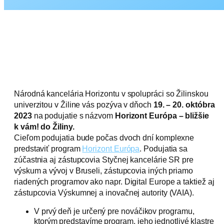
Národná kancelária Horizontu v spolupráci so Žilinskou
univerzitou v Žiline vás pozýva v dňoch
19. – 20. októbra
2023
na podujatie s názvom
Horizont Európa – bližšie
k vám!
do Žiliny.
Cieľom podujatia bude počas dvoch dní komplexne
predstaviť program
Horizont Európa
. Podujatia sa
zúčastnia aj zástupcovia Styčnej kancelárie SR pre
výskum a vývoj v Bruseli, zástupcovia iných priamo
riadených programov ako napr. Digital Europe a taktiež aj
zástupcovia Výskumnej a inovačnej autority (VAIA).
V prvý deň je určený pre nováčikov programu,
ktorým predstavíme program, jeho jednotlivé klastre