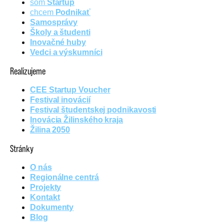
som
Startup
chcem
Podnikať
Samosprávy
Školy a študenti
Inovačné huby
Vedci a výskumníci
Realizujeme
CEE Startup Voucher
Festival inovácií
Festival študentskej podnikavosti
Inovácia Žilinského kraja
Žilina 2050
Stránky
O nás
Regionálne centrá
Projekty
Kontakt
Dokumenty
Blog