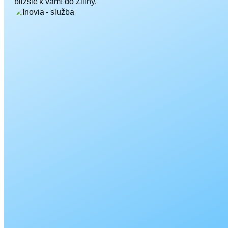
bližšie k vám! do Žiliny.