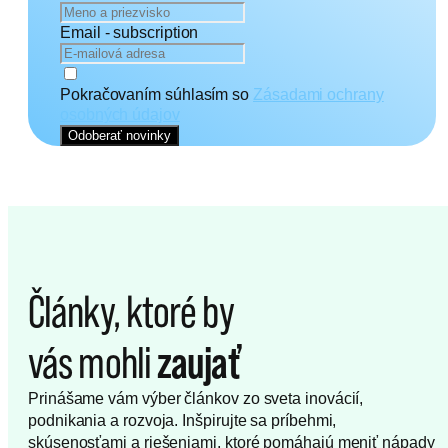
Email - subscription
Pokračovaním súhlasím so
Zásadami ochrany
osobných údajov
Odoberať novinky
Články,
ktoré
by
vás
mohli
zaujať
Prinášame vám výber článkov zo sveta inovácií,
podnikania a rozvoja. Inšpirujte sa príbehmi,
skúsenosťami a riešeniami, ktoré pomáhajú meniť nápady