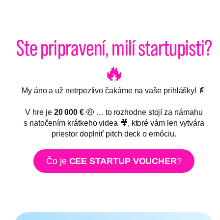
Ste pripravení, milí startupisti?
🔥
My áno a už netrpezlivo čakáme na vaše prihlášky! 📄
V hre je
20 000 €
🤑 … to rozhodne stojí za námahu
s natočením krátkeho videa 🎥, ktoré vám len vytvára
priestor doplniť pitch deck o emóciu.
Čo je
CEE STARTUP VOUCHER
?