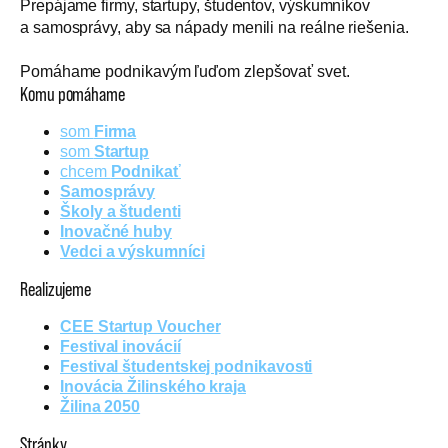
Prepájame firmy, startupy, študentov, výskumníkov
a samosprávy, aby sa nápady menili na reálne riešenia.
Pomáhame podnikavým ľuďom zlepšovať svet.
Komu pomáhame
som
Firma
som
Startup
chcem
Podnikať
Samosprávy
Školy a študenti
Inovačné huby
Vedci a výskumníci
Realizujeme
CEE Startup Voucher
Festival inovácií
Festival študentskej podnikavosti
Inovácia Žilinského kraja
Žilina 2050
Stránky