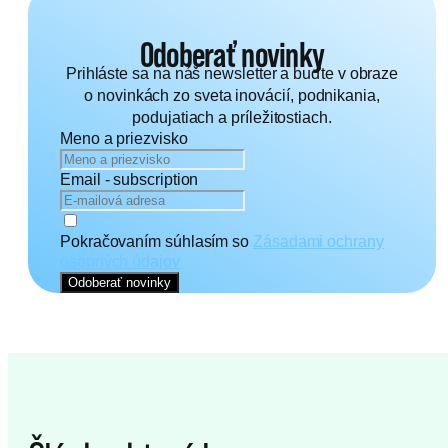
Odoberať novinky
Prihláste sa na náš newsletter a buďte v obraze
o novinkách zo sveta inovácií, podnikania,
podujatiach a príležitostiach.
Meno a priezvisko
Email - subscription
Pokračovaním súhlasím so
Zásadami ochrany
osobných údajov
Odoberať novinky