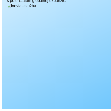
s potenciálom globálnej expanzie.