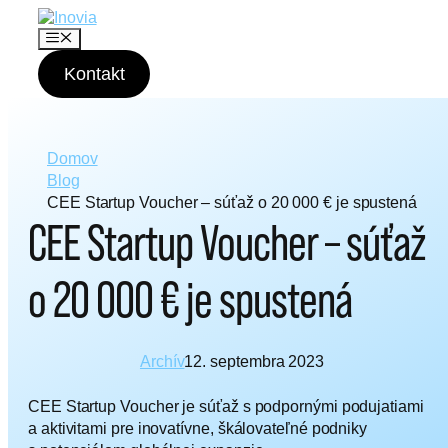
P
r
M
e
e
n
Kontakt
s
u
k
o
č
i
Domov
ť
Blog
n
CEE Startup Voucher – súťaž o 20 000 € je spustená
a
CEE Startup Voucher – súťaž
o
b
s
o 20 000 € je spustená
a
h
Archív
12. septembra 2023
CEE Startup Voucher je súťaž s podpornými podujatiami
a aktivitami pre inovatívne, škálovateľné podniky