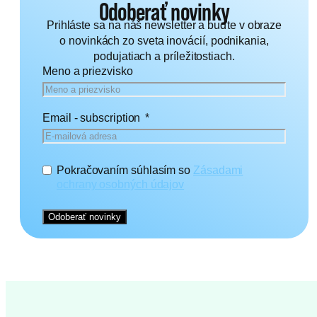
Odoberať novinky
Prihláste sa na náš newsletter a buďte v obraze
o novinkách zo sveta inovácií, podnikania,
podujatiach a príležitostiach.
Meno a priezvisko
Email - subscription
Pokračovaním súhlasím so
Zásadami
ochrany osobných údajov
Odoberať novinky