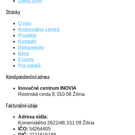
Žilina 2050
Stránky
O nás
Regionálne centrá
Projekty
Kontakt
Dokumenty
Blog
Eventy
Pre médiá
Korešpondenčná adresa
Inovačné centrum INOVIA
Rosinská cesta 9, 010 08 Žilina
Fakturačné údaje
Adresa sídla:
Komenského 2622/48, 011 09 Žilina
IČO:
54264405
DIČ:
2121615188