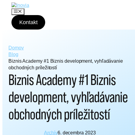
P
r
M
e
e
n
Kontakt
s
u
k
o
č
i
Domov
ť
Blog
n
Biznis Academy #1 Biznis development, vyhľadávanie
a
obchodných príležitostí
o
Biznis Academy #1 Biznis
b
s
a
development, vyhľadávanie
h
obchodných príležitostí
Archív
6. decembra 2023