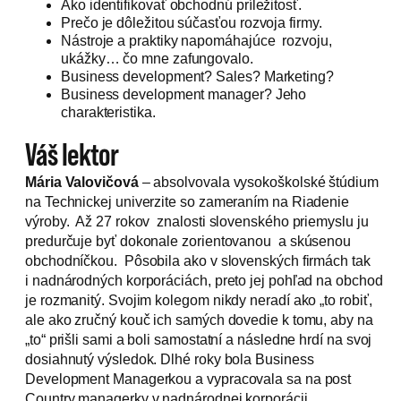
Ako identifikovať obchodnú príležitosť.
Prečo je dôležitou súčasťou rozvoja firmy.
Nástroje a praktiky napomáhajúce rozvoju,
ukážky… čo mne zafungovalo.
Business development? Sales? Marketing?
Business development manager? Jeho
charakteristika.
Váš lektor
Mária Valovičová
– absolvovala vysokoškolské štúdium
na Technickej univerzite so zameraním na Riadenie
výroby. Až 27 rokov znalosti slovenského priemyslu ju
predurčuje byť dokonale zorientovanou a skúsenou
obchodníčkou. Pôsobila ako v slovenských firmách tak
i nadnárodných korporáciách, preto jej pohľad na obchod
je rozmanitý. Svojim kolegom nikdy neradí ako „to robiť,
ale ako zručný kouč ich samých dovedie k tomu, aby na
„to“ prišli sami a boli samostatní a následne hrdí na svoj
dosiahnutý výsledok. Dlhé roky bola Business
Development Managerkou a vypracovala sa na post
Country managerky v nadnárodnej korporácii