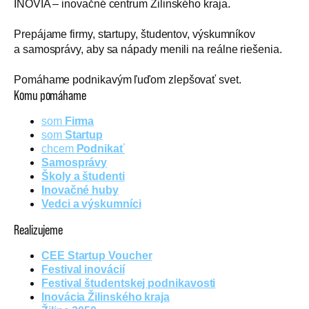
INOVIA – inovačné centrum Žilinského kraja.
Prepájame firmy, startupy, študentov, výskumníkov
a samosprávy, aby sa nápady menili na reálne riešenia.
Pomáhame podnikavým ľuďom zlepšovať svet.
Komu pomáhame
som
Firma
som
Startup
chcem
Podnikať
Samosprávy
Školy a študenti
Inovačné huby
Vedci a výskumníci
Realizujeme
CEE Startup Voucher
Festival inovácií
Festival študentskej podnikavosti
Inovácia Žilinského kraja