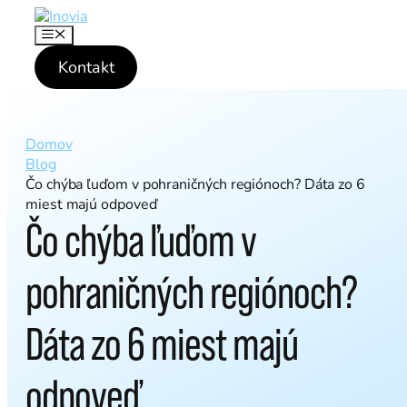
P
r
M
e
e
n
Kontakt
s
u
k
o
č
i
Domov
ť
Blog
n
Čo chýba ľuďom v pohraničných regiónoch? Dáta zo 6
a
miest majú odpoveď
o
Čo chýba ľuďom v
b
s
a
pohraničných regiónoch?
h
Dáta zo 6 miest majú
odpoveď