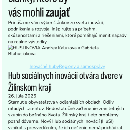
vás mohli
zaujať
Prinášame vám výber článkov zo sveta inovácií,
podnikania a rozvoja. Inšpirujte sa príbehmi,
skúsenosťami a riešeniami, ktoré pomáhajú meniť nápady
na reálne výsledky.
Inovačné huby
Regióny a samosprávy
Hub sociálnych inovácií otvára dvere v
Žilinskom kraji
26. júla 2026
Starnutie obyvateľstva v odľahlejších obciach. Odliv
mladých talentov. Nedostatočné začlenenie zraniteľných
skupín do bežného života. Žilinský kraj tieto problémy
pozná dôverne. Nový Hub sociálnych inovácií (HuSI)
vznikol s presvedčením, že ich riešenie nemá prichádzať