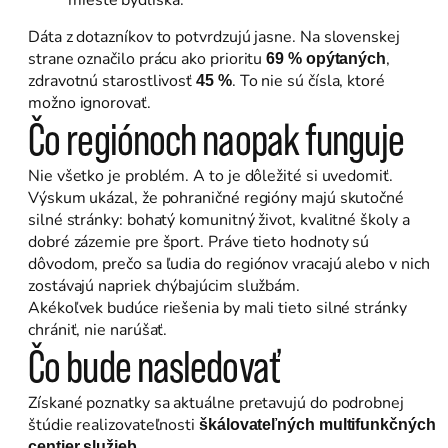
mieste bydliska.
Dáta z dotazníkov to potvrdzujú jasne. Na slovenskej
strane označilo prácu ako prioritu
,
69 % opýtaných
zdravotnú starostlivosť
. To nie sú čísla, ktoré
45 %
možno ignorovať.
Čo regiónoch naopak funguje
Nie všetko je problém. A to je dôležité si uvedomiť.
Výskum ukázal, že pohraničné regióny majú skutočné
silné stránky: bohatý komunitný život, kvalitné školy a
dobré zázemie pre šport. Práve tieto hodnoty sú
dôvodom, prečo sa ľudia do regiónov vracajú alebo v nich
zostávajú napriek chýbajúcim službám.
Akékoľvek budúce riešenia by mali tieto silné stránky
chrániť, nie narúšať.
Čo bude nasledovať
Získané poznatky sa aktuálne pretavujú do podrobnej
štúdie realizovateľnosti
škálovateľných multifunkčných
.
centier služieb