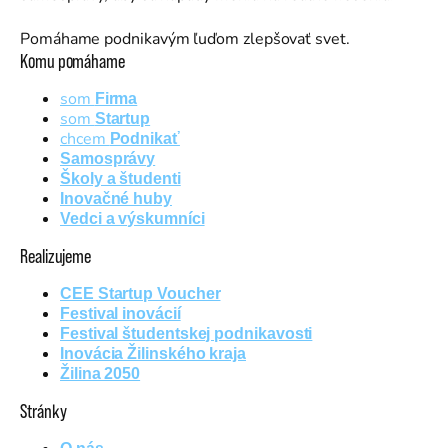
Pomáhame podnikavým ľuďom zlepšovať svet.
Komu pomáhame
som
Firma
som
Startup
chcem
Podnikať
Samosprávy
Školy a študenti
Inovačné huby
Vedci a výskumníci
Realizujeme
CEE Startup Voucher
Festival inovácií
Festival študentskej podnikavosti
Inovácia Žilinského kraja
Žilina 2050
Stránky