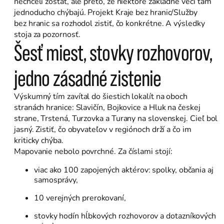
nechceli zostať, ale preto, že niektoré základné veci tam
jednoducho chýbajú. Projekt Kraje bez hranic/Služby
bez hranic sa rozhodol zistiť, čo konkrétne. A výsledky
stoja za pozornosť.
Šesť miest, stovky rozhovorov,
jedno zásadné zistenie
Výskumný tím zavítal do šiestich lokalít na oboch
stranách hranice: Slavičín, Bojkovice a Hluk na českej
strane, Trstená, Turzovka a Turany na slovenskej. Cieľ bol
jasný. Zistiť, čo obyvateľov v regiónoch drží a čo im
kriticky chýba.
Mapovanie nebolo povrchné. Za číslami stojí:
viac ako 100 zapojených aktérov: spolky, občania aj
samosprávy,
10 verejných prerokovaní,
stovky hodín hĺbkových rozhovorov a dotazníkových