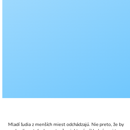
Mladí ľudia z menších miest odchádzajú. Nie preto, že by