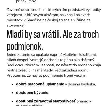
prieskumov.
Záverečné stretnutia, na ktorých tím predstavil výsledky
verejnosti a kľúčovým aktérom, sa konali na dvoch
miestach: v Slavičíne na českej strane a v Žiline na
slovenskej.
Mladí by sa vrátili. Ale za troch
podmienok.
Jedno zistenie sa opakuje naprieč všetkými lokalitami.
Mladí dospelí vnímajú odchod z regiónu ako dočasný.
Radi odídu získať skúsenosti, no návrat do rodného kraja
reálne zvažujú, najmä vtedy, keď zakladajú rodinu.
Problém je, že návrat podmieňujú tromi vecami:
v dosahu bydliska,
dobré pracovné uplatnenie
,
dostupné bývanie
priamo v
dostupná zdravotná starostlivosť