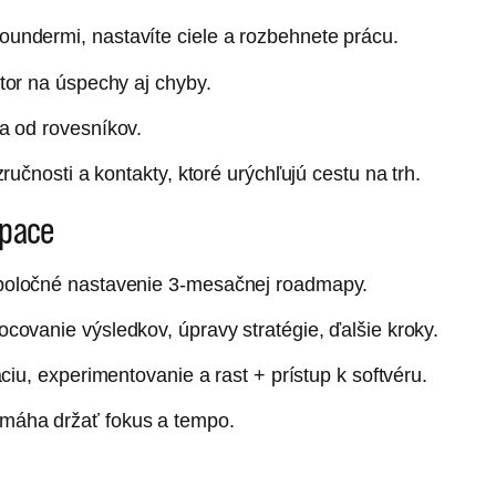
 foundermi, nastavíte ciele a rozbehnete prácu.
stor na úspechy aj chyby.
ba od rovesníkov.
zručnosti a kontakty, ktoré urýchľujú cestu na trh.
space
poločné nastavenie 3-mesačnej roadmapy.
ocovanie výsledkov, úpravy stratégie, ďalšie kroky.
ciu, experimentovanie a rast + prístup k softvéru.
máha držať fokus a tempo.