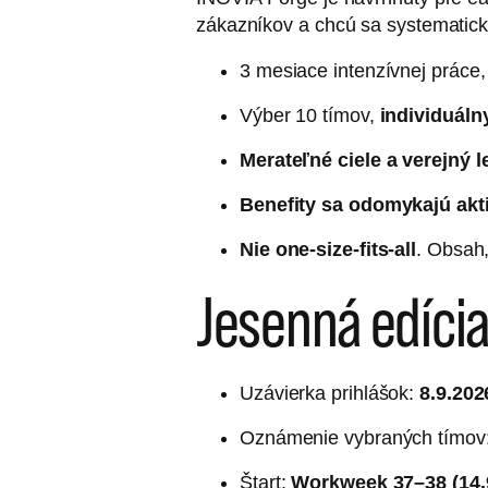
zákazníkov a chcú sa systematic
3 mesiace intenzívnej práce
Výber 10 tímov,
individuáln
Merateľné ciele a verejný 
Benefity sa odomykajú akt
Nie one-size-fits-all
. Obsah,
Jesenná edíci
Uzávierka prihlášok:
8.9.202
Oznámenie vybraných tímov
Štart:
Workweek 37–38 (14.9