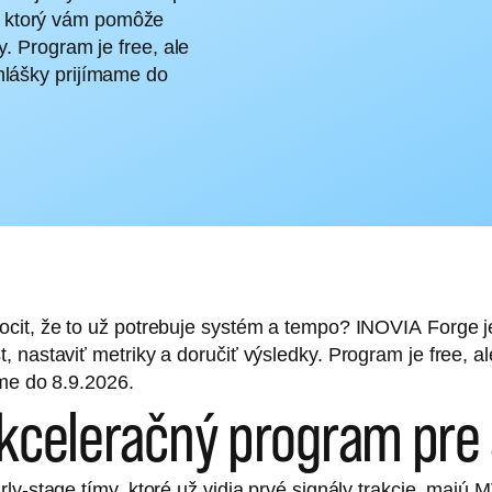
, ktorý vám pomôže
y. Program je free, ale
hlášky prijímame do
ocit, že to už potrebuje systém a tempo? INOVIA Forge 
 nastaviť metriky a doručiť výsledky. Program je free, a
ame do 8.9.2026.
akceleračný program pre
ly-stage tímy, ktoré už vidia prvé signály trakcie, majú 