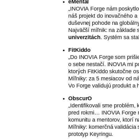
eMental
„INOVIA Forge nám poskytlo 
náš projekt do inovačného a 
duševnej pohode na globáln
Najväčší míľnik: na základe
univerzitách
. Systém sa sta
FitKiddo
„Do INOVIA Forge som prišie
o sebe nestačí. INOVIA mi p
ktorých FitKiddo skutočne os
Míľniky: za 5 mesiacov od ná
Vo Forge validujú produkt a 
ObscurO
„Identifikovali sme problém,
pred rokmi… INOVIA Forge nám
komunitu a mentorov, ktorí n
Míľniky: komerčná validácia
prototyp Keyringu.