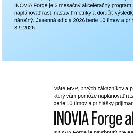
INOVIA Forge je 3-mesačný akceleračný program
naplánovať rast, nastaviť metriky a doručiť výsledk
náročný. Jesenná edícia 2026 berie 10 tímov a pri
8.9.2026.
Máte MVP, prvých zákazníkov a p
ktorý vám pomôže naplánovať rast,
berie 10 tímov a prihlášky prijím
INOVIA Forge 
INOVIA Forge je navrhnutý pre ear