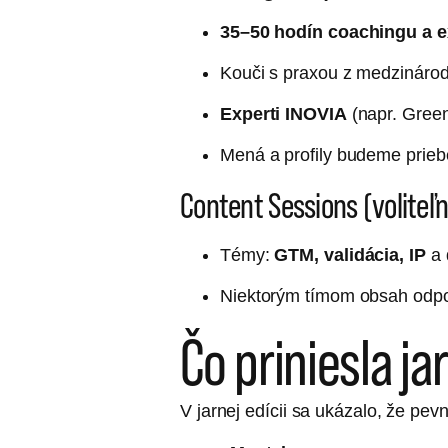
35–50 hodín coachingu a e
Kouči s praxou z medzinárod
Experti INOVIA
(napr. Green
Mená a profily budeme prieb
Content Sessions (voliteľ
Témy:
GTM, validácia, IP
a 
Niektorým tímom obsah odpo
Čo priniesla j
V jarnej edícii sa ukázalo, že pev