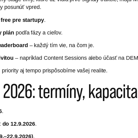
ky posunúť vpred.
,
free pre startupy
.
y plán
podľa fázy a cieľov.
leaderboard
– každý tím vie, na čom je.
ivitou
– napríklad Content Sessions alebo účasť na D
 priority aj tempo prispôsobíme vašej realite.
a 2026: termíny, kapaci
6
.
:
do 12.9.2026
.
.–22.9.2026)
.