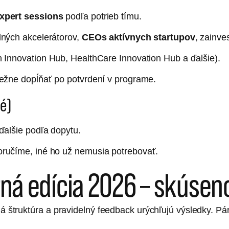
xpert sessions
podľa potrieb tímu.
ných akcelerátorov,
CEOs aktívnych startupov
, zainve
 Innovation Hub, HealthCare Innovation Hub a ďalšie).
ežne dopĺňať po potvrdení v programe.
né)
ďalšie podľa dopytu.
ručíme, iné ho už nemusia potrebovať.
arná edícia 2026 – skúsen
ná štruktúra a pravidelný feedback urýchľujú výsledky. Pár