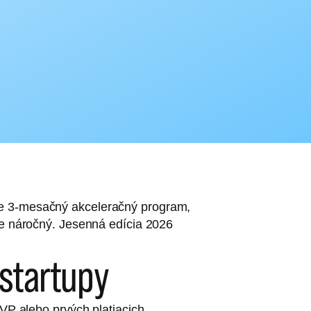
je 3-mesačný akceleračný program,
le náročný. Jesenná edícia 2026
 startupy
MVP alebo prvých platiacich