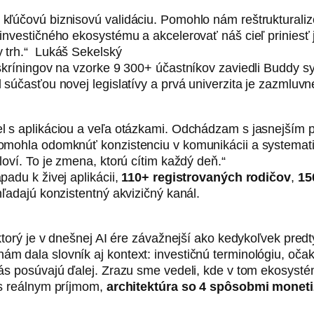
kľúčovú biznisovú validáciu. Pomohlo nám reštrukturaliz
investičného ekosystému a akcelerovať náš cieľ priniesť 
y trh.“ Lukáš Sekelský
 skríningov na vzorke 9 300+ účastníkov zaviedli Buddy 
l súčasťou novej legislatívy a prvá univerzita je zazmluv
l s aplikáciou a veľa otázkami. Odchádzam s jasnejším
omohla odomknúť konzistenciu v komunikácii a systematic
loví. To je zmena, ktorú cítim každý deň.“
padu k živej aplikácii,
110+ registrovaných rodičov
,
15
hľadajú konzistentný akvizičný kanál.
 ktorý je v dnešnej AI ére závažnejší ako kedykoľvek pred
 dala slovník aj kontext: investičnú terminológiu, očak
ás posúvajú ďalej. Zrazu sme vedeli, kde v tom ekosysté
 s reálnym príjmom,
architektúra so 4 spôsobmi moneti