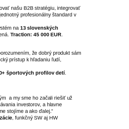
ovať našu B2B stratégiu, integrovať
jednotný profesionálny štandard v
systém na
13 slovenských
nená.
Traction: 45 000 EUR
.
 porozumením, že dobrý produkt sám
ký prístup k hľadaniu ľudí,
0+ športových profilov detí
.
tým a my sme ho začali riešiť už
ávania investorov, a hlavne
me stojíme a ako ďalej.”
zácie
, funkčný SW aj HW