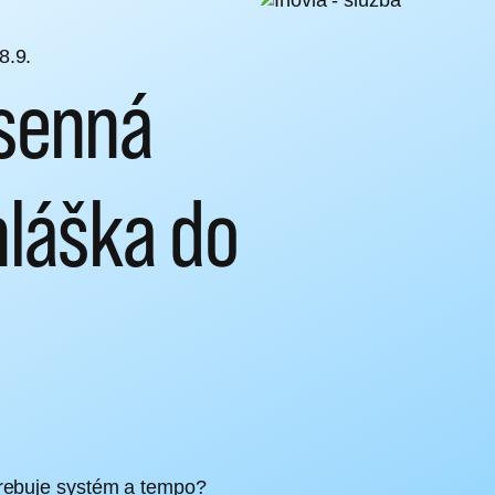
8.9.
esenná
hláška do
trebuje systém a tempo?