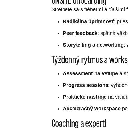
ONSITE onboarding
Stretnete sa s trénermi a ďalšími
Radikálna úprimnosť
: prie
Peer feedback
: spätná väz
Storytelling a networking
: 
Týždenný rytmus a work
Assessment na vstupe
a s
Progress sessions
: vyhodn
Praktické nástroje
na validá
Akceleračný workspace
po
Coaching a experti