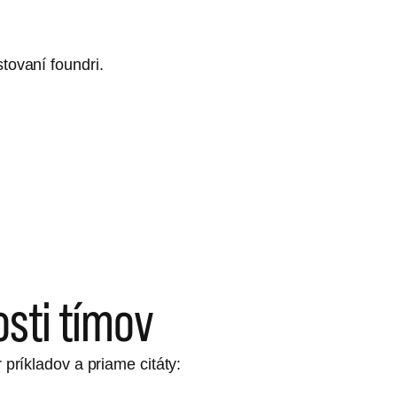
stovaní foundri.
osti tímov
 príkladov a priame citáty: