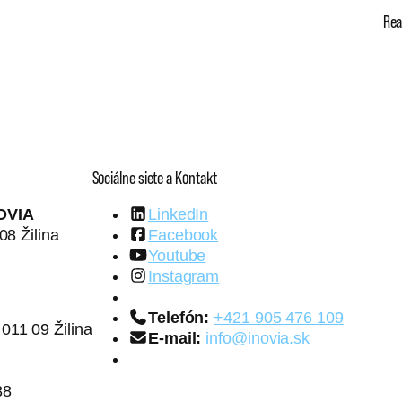
Rea
Sociálne siete a Kontakt
OVIA
LinkedIn
08 Žilina
Facebook
Youtube
Instagram
Telefón:
+421 905 476 109
11 09 Žilina
E-mail:
info@inovia.sk
88