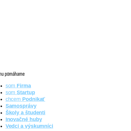
mu pomáhame
som
Firma
som
Startup
chcem
Podnikať
Samosprávy
Školy a študenti
Inovačné huby
Vedci a výskumníci