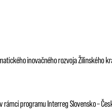
atického inovačného rozvoja Žilinského kra
c v rámci programu Interreg Slovensko – Če