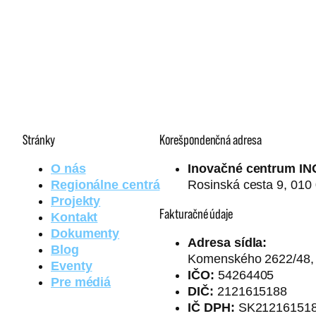
Stránky
Korešpondenčná adresa
O nás
Inovačné centrum IN
Regionálne centrá
Rosinská cesta 9, 010 
Projekty
Fakturačné údaje
Kontakt
Dokumenty
Adresa sídla:
Blog
Komenského 2622/48, 0
Eventy
IČO:
54264405
Pre médiá
DIČ:
2121615188
IČ DPH:
SK21216151