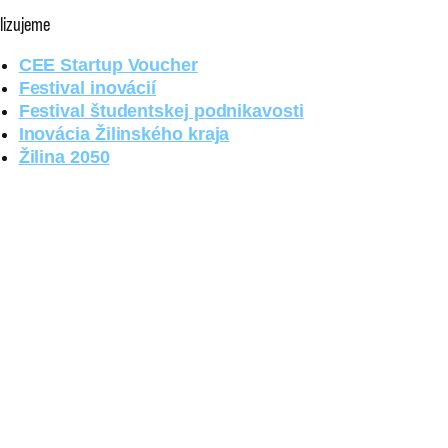
lizujeme
CEE Startup Voucher
Festival inovácií
Festival študentskej podnikavosti
Inovácia Žilinského kraja
Žilina 2050